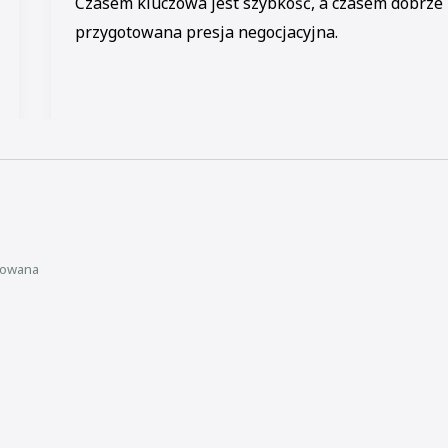
Czasem kluczowa jest szybkość, a czasem dobrze
przygotowana presja negocjacyjna.
kowana